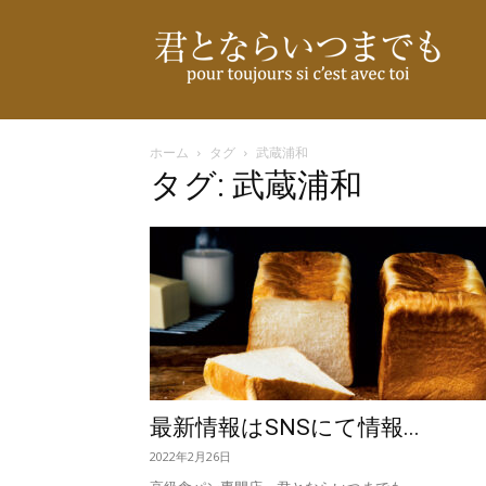
君
と
ホーム
タグ
武蔵浦和
タグ: 武蔵浦和
な
ら
い
最新情報はSNSにて情報...
2022年2月26日
つ