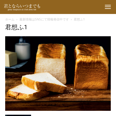
ホーム
最新情報はSNSにて情報発信中です
君想ふ1
君想ふ1
君
と
な
ら
い