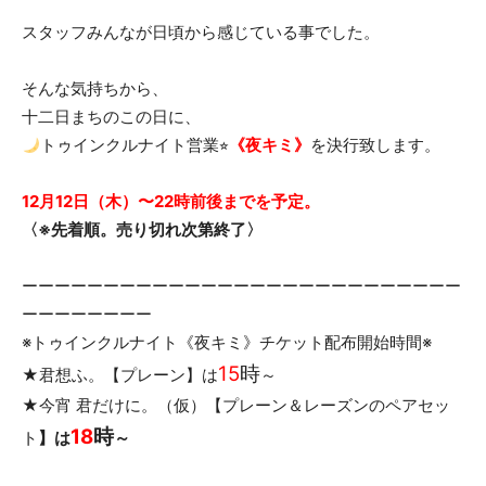
スタッフみんなが日頃から感じている事でした。
つ
そんな気持ちから、
十二日まちのこの日に、
トゥインクルナイト営業⭐︎
《夜キミ》
を決行致します。
ま
12月12日（木）〜22時前後までを予定。
〈※先着順。売り切れ次第終了〉
で
ーーーーーーーーーーーーーーーーーーーーーーーーーーー
ーーーーーーーー
も
※トゥインクルナイト《夜キミ》チケット配布開始時間※
15
時
★君想ふ。【プレーン】は
～
★今宵 君だけに。（仮）【プレーン＆レーズンのペアセッ
18
時
ト
】は
～